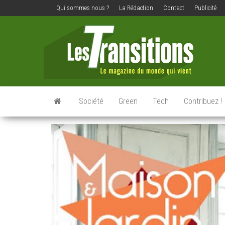
Qui sommes nous ?
La Rédaction
Contact
Publicité
Les
Le
magazine
transit
du
monde
qui vient
Société
Green
Tech
Contribuez !