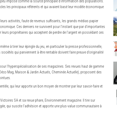
à peu imposé comme la source principale d’information des populations.
iècles les principaux référents et qui avaient basé leur modèle économique
eurs activités, faute de revenus suffisants, les grands médias papier
conomique. Ces derniers ne survivent pour l’instant que par d’importantes
r leurs propriétaires qui acceptent de perdre de l’argent en possédant ces
me à tirer leur épingle du jeu, en particulier la presse professionnelle,
sociétés qui parviennent à être rentable doivent faire preuve d’originalité
 pour l‘hyperspécialisation de ses magazines. Ses revues haut de gamme
, Déco Mag, Maison & Jardin Actuels, Cheminée Actuelle), proposent des
ointues.
ientèle, qui leur apporte un bon moyen de montrer par leur savoir-faire et
 Victoires SA et sa revue phare, Environnement magazine. Il tire sur
ngagée, qui suscite l’adhésion et apporte une plus-value communautaire à