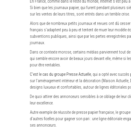
En France, comme dans le reste du monde, Internet s’est peu 
Si bien que les journaux papier, qui furent pendant plusieurs s
sur les ventes de leurs titres, sont entrés dans un terrible crise.
Alors que de nombreux petits journaux et revues ont dû cesser l
français s’adaptent peu à peu et tentent de muer leur modèle é
subventions publiques, ainsi que par les pertes enregistrées pa
journaux.
Dans ce contexte morose, certains médias parviennent tout de mê
qui semble encore avoir de beaux jours devant elle, même si les 
pour être rentables.
C’est le cas du groupe Presse Actuelle
, qui a opté avec succès
sur l’aménagement intérieur et la décoration (Maison Actuelle
designs luxueux et confortables, autour de lignes éditoriales p
De quoi attirer des annonceurs sensibles à ce ciblage de leur cl
leur excellence.
Autre exemple de réussite de presse papier française, le groupe
d’autres ficelles pour gagner son pari : une ligne éditoriale e
ses annonceurs.