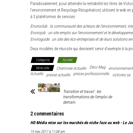
Paradoxalement, pour atteindre la rentabilité les titres de Vic
l’environnement et Recyclage Récupération) utilisent le web en pl
à 3 plateformes de services :
Enviroclub
: la communauté des acteurs de l’environnement, inté
Envirojob
: un site emploi sur l’environnement et le développeme
Enviroguide
: un site des éco-entreprises et de leurs solutions e
Deux modèles de réussite qui devraient servir d’exemple à la p
Catégorie
Société
Déco Mag
Mots-clés
Cheminée Actuelle
environnement
Actuelle
presse professionnelle
presse actuelle
victoires sa
Transition et travail : les
transformations de l’emploi de
demain.
2 commentaires
HD Média mise sur les marchés de niche face au web - Le J
15 mai 2017 à 11:08 am