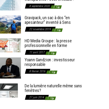
8 septembre 2020
3
Gravipack, un sac à dos “en
apesanteur” inventé à Sens
22 novembre 2019
2
HD Media Groupe : la presse
professionnelle en forme
11 avril 2017
2
Yoann Gandzion : investisseur
responsable
8 février 2016
1
De la lumière naturelle même sans
fenêtres?
27 juin 2014
1