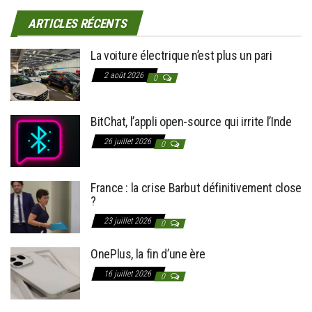
ARTICLES RÉCENTS
La voiture électrique n’est plus un pari
2 août 2026
0
BitChat, l’appli open-source qui irrite l’Inde
26 juillet 2026
0
France : la crise Barbut définitivement close
?
23 juillet 2026
0
OnePlus, la fin d’une ère
16 juillet 2026
0