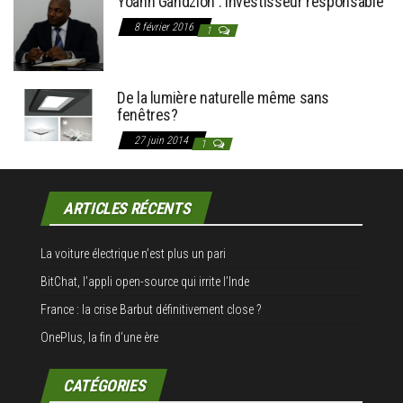
Yoann Gandzion : investisseur responsable
8 février 2016
1
De la lumière naturelle même sans
fenêtres?
27 juin 2014
1
ARTICLES RÉCENTS
La voiture électrique n’est plus un pari
BitChat, l’appli open-source qui irrite l’Inde
France : la crise Barbut définitivement close ?
OnePlus, la fin d’une ère
CATÉGORIES