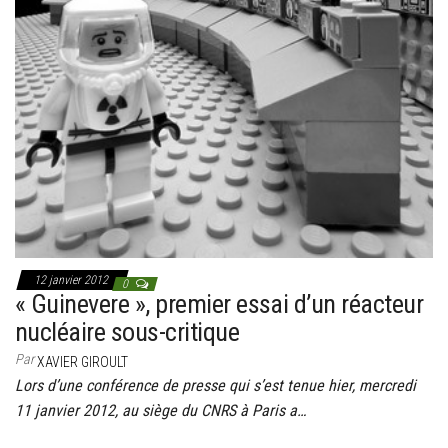
g
a
t
i
o
n
12 janvier 2012
0
« Guinevere », premier essai d’un réacteur
nucléaire sous-critique
Par
XAVIER GIROULT
Lors d’une conférence de presse qui s’est tenue hier, mercredi
11 janvier 2012, au siège du CNRS à Paris a…