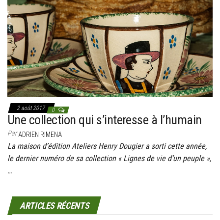
g
a
t
i
o
n
2 août 2017
0
Une collection qui s’interesse à l’humain
Par
ADRIEN RIMENA
La maison d’édition Ateliers Henry Dougier a sorti cette année,
le dernier numéro de sa collection « Lignes de vie d’un peuple »,
…
ARTICLES RÉCENTS