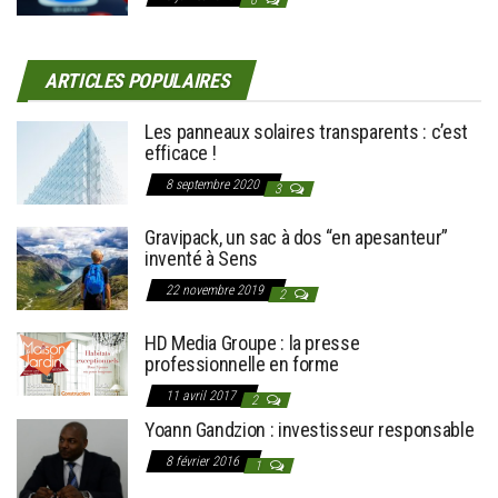
0
ARTICLES POPULAIRES
Les panneaux solaires transparents : c’est
efficace !
8 septembre 2020
3
Gravipack, un sac à dos “en apesanteur”
inventé à Sens
22 novembre 2019
2
HD Media Groupe : la presse
professionnelle en forme
11 avril 2017
2
Yoann Gandzion : investisseur responsable
8 février 2016
1