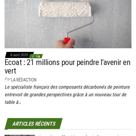
g
a
t
i
o
n
6 avril 2025
0
Ecoat : 21 millions pour peindre l’avenir en
vert
Par
LA RÉDACTION
Le spécialiste français des composants décarbonés de peinture
entrevoit de grandes perspectives grâce à un nouveau tour de
table à…
ARTICLES RÉCENTS