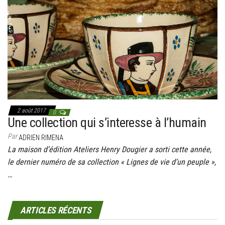
g
a
t
i
o
n
2 août 2017
0
Une collection qui s’interesse à l’humain
Par
ADRIEN RIMENA
La maison d’édition Ateliers Henry Dougier a sorti cette année,
le dernier numéro de sa collection « Lignes de vie d’un peuple »,
…
ARTICLES RÉCENTS