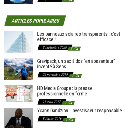
0
ARTICLES POPULAIRES
Les panneaux solaires transparents : c’est
efficace !
8 septembre 2020
3
Gravipack, un sac à dos “en apesanteur”
inventé à Sens
22 novembre 2019
2
HD Media Groupe : la presse
professionnelle en forme
11 avril 2017
2
Yoann Gandzion : investisseur responsable
8 février 2016
1