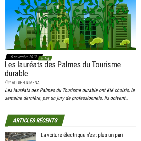
g
a
t
i
o
n
6 novembre 2017
0
Les lauréats des Palmes du Tourisme
durable
Par
ADRIEN RIMENA
Les lauréats des Palmes du Tourisme durable ont été choisis, la
semaine dernière, par un jury de professionnels. Ils doivent…
ARTICLES RÉCENTS
La voiture électrique n’est plus un pari