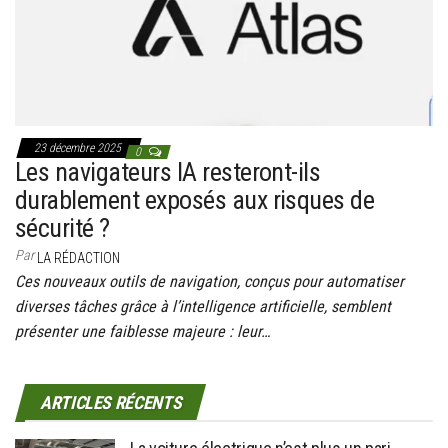
g
a
t
i
o
n
23 décembre 2025
0
Les navigateurs IA resteront-ils
durablement exposés aux risques de
sécurité ?
Par
LA RÉDACTION
Ces nouveaux outils de navigation, conçus pour automatiser
diverses tâches grâce à l’intelligence artificielle, semblent
présenter une faiblesse majeure : leur…
ARTICLES RÉCENTS