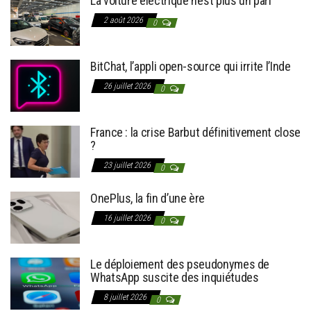
La voiture électrique n’est plus un pari
2 août 2026
0
BitChat, l’appli open-source qui irrite l’Inde
26 juillet 2026
0
France : la crise Barbut définitivement close
?
23 juillet 2026
0
OnePlus, la fin d’une ère
16 juillet 2026
0
Le déploiement des pseudonymes de
WhatsApp suscite des inquiétudes
8 juillet 2026
0