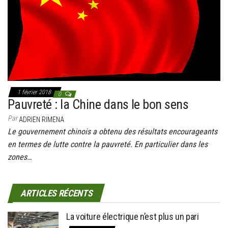
g
a
t
i
o
n
1 février 2018
0
Pauvreté : la Chine dans le bon sens
Par
ADRIEN RIMENA
Le gouvernement chinois a obtenu des résultats encourageants
en termes de lutte contre la pauvreté. En particulier dans les
zones…
ARTICLES RÉCENTS
La voiture électrique n’est plus un pari