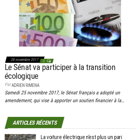
g
a
t
i
o
n
28 novembre 2017
0
Le Sénat va participer à la transition
écologique
Par
ADRIEN RIMENA
Samedi 25 novembre 2017, le Sénat français a adopté un
amendement, qui vise à apporter un soutien financier à la…
ARTICLES RÉCENTS
La voiture électrique n’est plus un pari