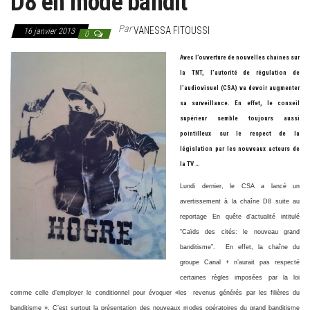
D8 en mode bandit
Par
VANESSA FITOUSSI
16 janvier 2013
0
Avec l’ouverture de nouvelles chaines sur
la TNT, l’autorité de régulation de
l’audiovisuel (CSA) va devoir augmenter
sa surveillance. En effet, le conseil
supérieur semble toujours aussi
pointilleux sur le respect de la
législation par les nouveaux acteurs de
la TV …
Lundi dernier, le CSA a lancé un
avertissement à la chaîne D8 suite au
reportage En quête d’actualité intitulé
“Caïds des cités: le nouveau grand
banditisme”. En effet, la chaîne du
groupe Canal + n’aurait pas respecté
certaines règles imposées par la loi
comme celle d’employer le conditionnel pour évoquer «les
revenus générés par les filières du
banditisme ». C’est surtout la présentation des nouveaux modes opératoires du grand banditisme