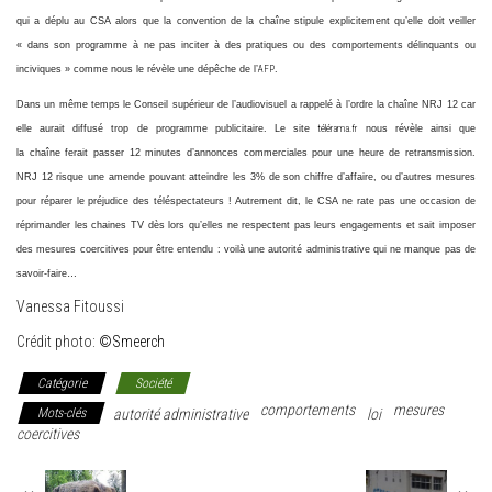
qui a déplu au CSA alors que la convention de la chaîne stipule explicitement qu’elle doit veiller
« dans son programme à ne pas inciter à des pratiques ou des comportements délinquants ou
inciviques » comme nous le révèle une dépêche de l’
AFP
.
Dans un même temps le Conseil supérieur de l’audiovisuel a rappelé à l’ordre la chaîne NRJ 12 car
elle aurait diffusé trop de programme publicitaire. Le site
télérama.fr
nous révèle ainsi que
la chaîne ferait passer 12 minutes d’annonces commerciales pour une heure de retransmission.
NRJ 12 risque une amende pouvant atteindre les 3% de son chiffre d’affaire, ou d’autres mesures
pour réparer le préjudice des téléspectateurs ! Autrement dit, le CSA ne rate pas une occasion de
réprimander les chaines TV dès lors qu’elles ne respectent pas leurs engagements et sait imposer
des mesures coercitives pour être entendu : voilà une autorité administrative qui ne manque pas de
savoir-faire…
Vanessa Fitoussi
Crédit photo:
©Smeerch
Catégorie
Société
comportements
mesures
Mots-clés
autorité administrative
loi
coercitives