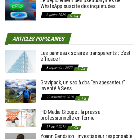
Le déploiement des pseudonymes de
WhatsApp suscite des inquiétudes
8 juillet 2026
0
ARTICLES POPULAIRES
Les panneaux solaires transparents : c’est
efficace !
8 septembre 2020
3
Gravipack, un sac à dos “en apesanteur”
inventé à Sens
22 novembre 2019
2
HD Media Groupe : la presse
professionnelle en forme
11 avril 2017
2
Yoann Gandzion : investisseur responsable