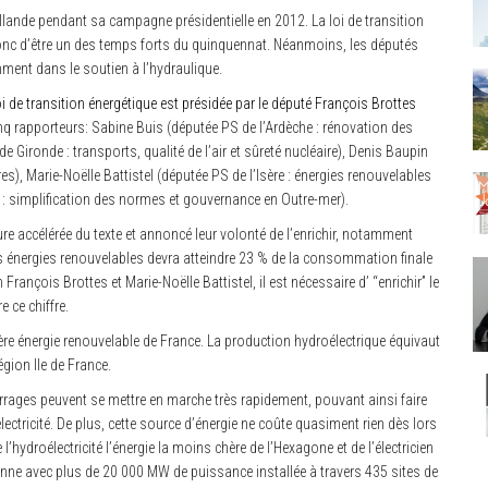
ollande pendant sa campagne présidentielle en 2012. La loi de transition
onc d’être un des temps forts du quinquennat. Néanmoins, les députés
mment dans le soutien à l’hydraulique.
oi de transition énergétique est présidée par le député François Brottes
 rapporteurs: Sabine Buis (députée PS de l’Ardèche : rénovation des
 Gironde : transports, qualité de l’air et sûreté nucléaire), Denis Baupin
es), Marie-Noëlle Battistel (députée PS de l’Isère : énergies renouvelables
on : simplification des normes et gouvernance en Outre-mer).
ure accélérée du texte et annoncé leur volonté de l’enrichir, notamment
des énergies renouvelables devra atteindre 23 % de la consommation finale
François Brottes et Marie-Noëlle Battistel, il est nécessaire d’ “enrichir” le
e ce chiffre.
mière énergie renouvelable de France. La production hydroélectrique équivaut
ion Ile de France.
 barrages peuvent se mettre en marche très rapidement, pouvant ainsi faire
ctricité. De plus, cette source d’énergie ne coûte quasiment rien dès lors
’hydroélectricité l’énergie la moins chère de l’Hexagone et de l’électricien
enne avec plus de 20 000 MW de puissance installée à travers 435 sites de