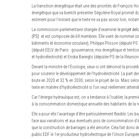
La transition énergétique était une des priorités de François H
énergétique que va bientôt présenter Ségolène Royal promet d
estiment pour l’instant que le texte ne va pas assez loin, nota
La commission parlementaire chargée d’examiner
le projet del
(PS)
et est composée de 69 membres. Elle vient de nommer cinq
bâtiments et économie circulaire), Philippe Plisson (député PS de
(député EELV de Paris : gouvernance, mix énergétique et territoir
et hydroélectricité) et Ericka Bareigts (députée PS de la Réuni
Devant la ministre de l’Ecologie, ceux-ci ont dénoncé la procéd
pour soutenir le développement de l’hydroélectricité. La part 
brute en 2020 et 32 % en 2030, selon le projet de loi. Mais selon 
texte en matière d’hydroélectricité si l’on veut réellement atteindr
Car l’énergie hydraulique est, on a tendance à l’oublier, la pre
à la consommation domestique annuelle des habitants de la rég
Elle a pour elle l’avantage d’être particulièrement flexible. Les
face aux variations et aux éventuels pics de consommation d’éle
que la construction de barrages a été amortie. Cela fait donc de l
public EDF le 1er producteur hydroélectrique de l’Union Europé