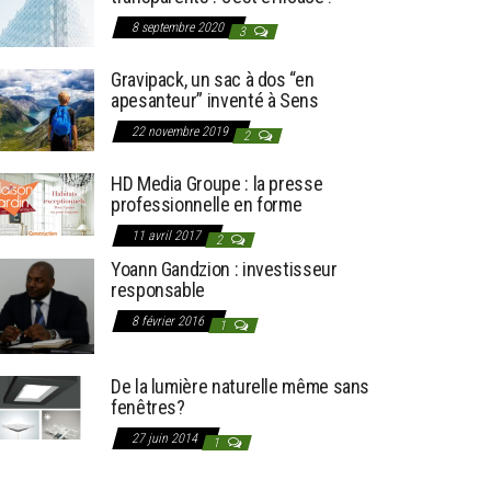
8 septembre 2020
3
Gravipack, un sac à dos “en
apesanteur” inventé à Sens
22 novembre 2019
2
HD Media Groupe : la presse
professionnelle en forme
11 avril 2017
2
Yoann Gandzion : investisseur
responsable
8 février 2016
1
De la lumière naturelle même sans
fenêtres?
27 juin 2014
1