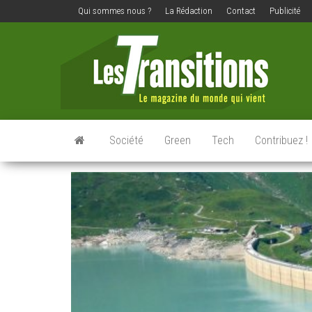
Qui sommes nous ?
La Rédaction
Contact
Publicité
Les
Le
magazine
transit
du
monde
qui vient
Société
Green
Tech
Contribuez !