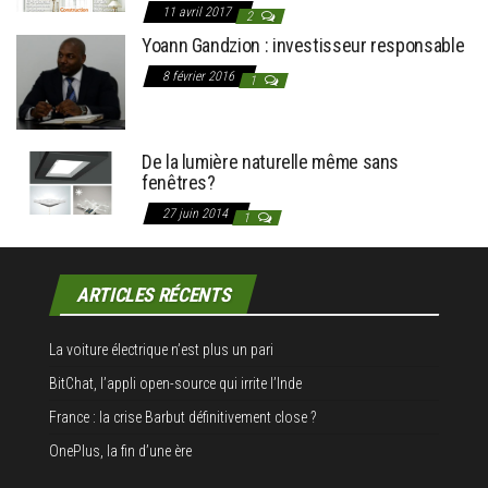
11 avril 2017
2
Yoann Gandzion : investisseur responsable
8 février 2016
1
De la lumière naturelle même sans
fenêtres?
27 juin 2014
1
ARTICLES RÉCENTS
La voiture électrique n’est plus un pari
BitChat, l’appli open-source qui irrite l’Inde
France : la crise Barbut définitivement close ?
OnePlus, la fin d’une ère