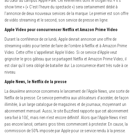
au cœur du campus Apple Park. Cet événement dont le slogan est « It’s
show time » (« C’est l’heure du spectacle ») sera certainement dédié à
l’annonce de deux nouveaux services de la marque. Le premier est son offre
de vidéo streaming et le second, son service de presse en ligne.
Apple Video pour concurrencer Netflix et Amazon Prime Video
Durant la conférence de ce lundi, Apple devrait annoncer une offre de
streaming vidéo pour tenter de faire de l’ombre à Netflix et à Amazon Prime
Video. Cette offre s’appellerait Apple Video. Si ce service d’Apple veut
grignoter le gros gâteau que se partagent Netflix et Amazon Prime Video, il
est clair qu’il sera obligé de batailler dur. La concurrence étant très rude à ce
niveau.
Apple News, le Netflix de la presse
La deuxième annonce concernera le lancement de l’Apple News, une sorte de
Netflix de la presse. Ce service permettra aux utilisateurs d’accéder, de façon
illimitée, à un large catalogue de magazines et de journaux, moyennant un
abonnement mensuel. Aussi, le site Buzzfeed rapporte que cet abonnement
sera fixé à 10£, mais rien n’est encore définitif. Alors que l’Apple News n’est
pas encore lancé, certains gros titres commencent à protester. En cause, la
commission de 50% imposée par Apple pour ce service rendu à la presse.