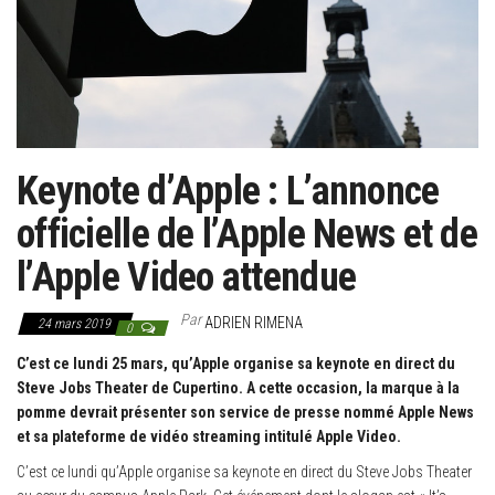
g
a
t
i
o
n
Keynote d’Apple : L’annonce
officielle de l’Apple News et de
l’Apple Video attendue
Par
ADRIEN RIMENA
24 mars 2019
0
C’est ce lundi 25 mars, qu’Apple organise sa keynote en direct du
Steve Jobs Theater de Cupertino. A cette occasion, la marque à la
pomme devrait présenter son service de presse nommé Apple News
et sa plateforme de vidéo streaming intitulé Apple Video.
C’est ce lundi qu’Apple organise sa keynote en direct du Steve Jobs Theater