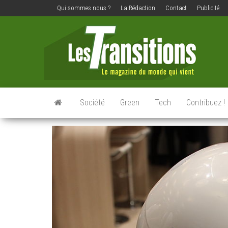
Qui sommes nous ?
La Rédaction
Contact
Publicité
Les
Le
magazine
transit
du
monde
qui vient
Société
Green
Tech
Contribuez !