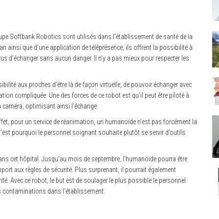
e Softbank Robotics sont utilisés dans l’établissement de santé de la
an ainsi que d’une application de téléprésence, ils offrent la possibilité à
us d’échanger sans aucun danger. Il n’y a pas mieux pour respecter les
bilité aux proches d’être là de façon virtuelle, de pouvoir échanger avec
tion compliquée. Une des forces de ce robot est qu’il peut être piloté à
sa caméra, optimisant ainsi l’échange.
effet, pour un service de réanimation, un humanoïde n’est pas forcément la
 C’est pourquoi le personnel soignant souhaite plutôt se servir d’outils
 dans cet hôpital. Jusqu’au mois de septembre, l’humanoïde pourra être
pport aux règles de sécurité. Plus surprenant, il pourrait également
é. Avec ce robot, le but est de soulager le plus possible le personnel
es contaminations dans l’établissement.