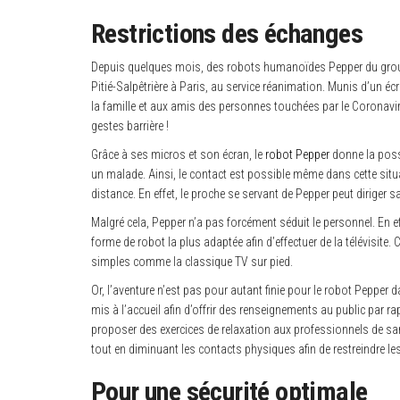
Restrictions des échanges
Depuis quelques mois, des robots humanoïdes Pepper du group
Pitié-Salpêtrière à Paris, au service réanimation. Munis d’un écr
la famille et aux amis des personnes touchées par le Coronavir
gestes barrière !
Grâce à ses micros et son écran, le
robot Pepper
donne la possi
un malade. Ainsi, le contact est possible même dans cette situa
distance. En effet, le proche se servant de Pepper peut diriger 
Malgré cela, Pepper n’a pas forcément séduit le personnel. En 
forme de robot la plus adaptée afin d’effectuer de la télévisite.
simples comme la classique TV sur pied.
Or, l’aventure n’est pas pour autant finie pour le robot Pepper
mis à l’accueil afin d’offrir des renseignements au public par ra
proposer des exercices de relaxation aux professionnels de sant
tout en diminuant les contacts physiques afin de restreindre l
Pour une sécurité optimale