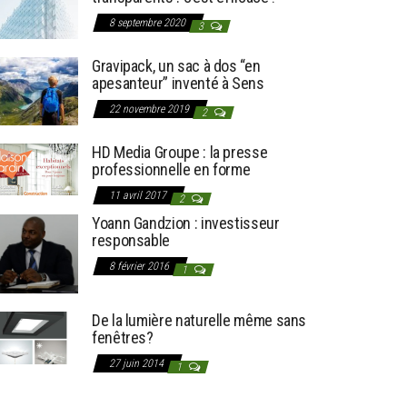
8 septembre 2020
3
Gravipack, un sac à dos “en
apesanteur” inventé à Sens
22 novembre 2019
2
HD Media Groupe : la presse
professionnelle en forme
11 avril 2017
2
Yoann Gandzion : investisseur
responsable
8 février 2016
1
De la lumière naturelle même sans
fenêtres?
27 juin 2014
1