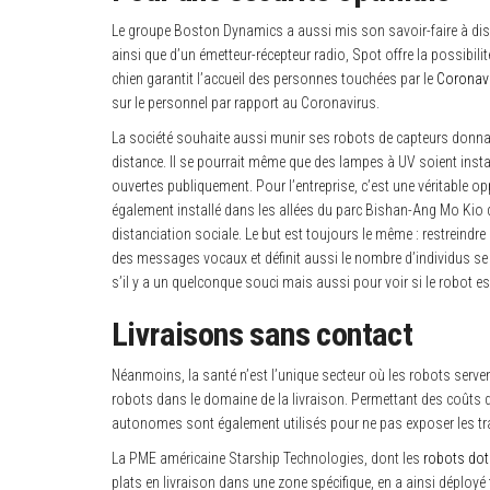
Le groupe Boston Dynamics a aussi mis son savoir-faire à disp
ainsi que d’un émetteur-récepteur radio, Spot offre la possibi
chien garantit l’accueil des personnes touchées par le
Coronav
sur le personnel par rapport au Coronavirus.
La société souhaite aussi munir ses robots de capteurs donnan
distance. Il se pourrait même que des lampes à UV soient inst
ouvertes publiquement. Pour l’entreprise, c’est une véritable opp
également installé dans les allées du parc Bishan-Ang Mo Kio d
distanciation sociale. Le but est toujours le même : restreindre
des messages vocaux et définit aussi le nombre d’individus se
s’il y a un quelconque souci mais aussi pour voir si le robot es
Livraisons sans contact
Néanmoins, la santé n’est l’unique secteur où les robots serve
robots dans le domaine de la livraison. Permettant des coûts
autonomes sont également utilisés pour ne pas exposer les trav
La PME américaine Starship Technologies, dont les
robots dot
plats en livraison dans une zone spécifique, en a ainsi déployé