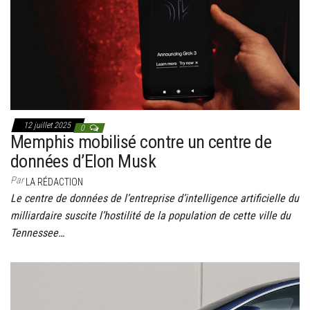
g
a
t
i
o
n
12 juillet 2025
0
Memphis mobilisé contre un centre de
données d’Elon Musk
Par
LA RÉDACTION
Le centre de données de l’entreprise d’intelligence artificielle du
milliardaire suscite l’hostilité de la population de cette ville du
Tennessee…