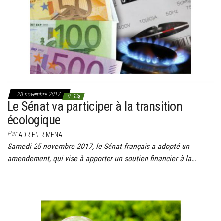
g
a
t
i
o
n
28 novembre 2017
0
Le Sénat va participer à la transition
écologique
Par
ADRIEN RIMENA
Samedi 25 novembre 2017, le Sénat français a adopté un
amendement, qui vise à apporter un soutien financier à la…