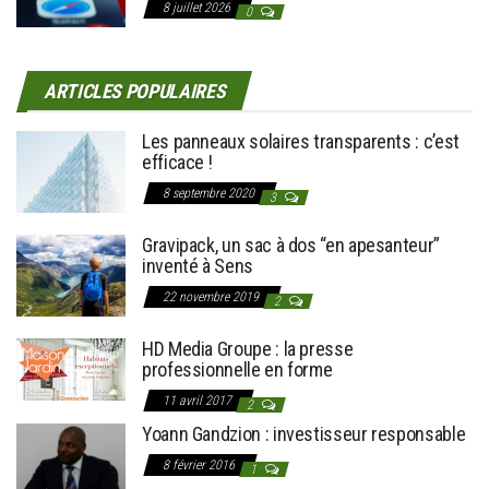
8 juillet 2026
0
ARTICLES POPULAIRES
Les panneaux solaires transparents : c’est
efficace !
8 septembre 2020
3
Gravipack, un sac à dos “en apesanteur”
inventé à Sens
22 novembre 2019
2
HD Media Groupe : la presse
professionnelle en forme
11 avril 2017
2
Yoann Gandzion : investisseur responsable
8 février 2016
1