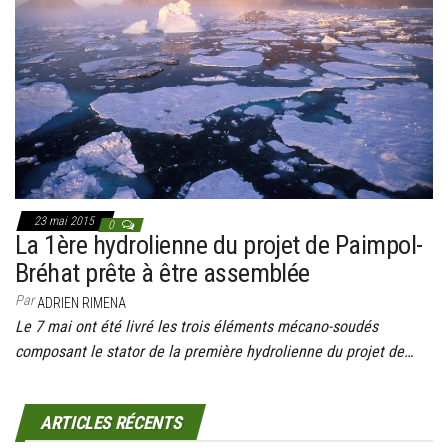
g
a
t
i
o
n
23 mai 2015
0
La 1ère hydrolienne du projet de Paimpol-
Bréhat prête à être assemblée
Par
ADRIEN RIMENA
Le 7 mai ont été livré les trois éléments mécano-soudés
composant le stator de la première hydrolienne du projet de…
ARTICLES RÉCENTS