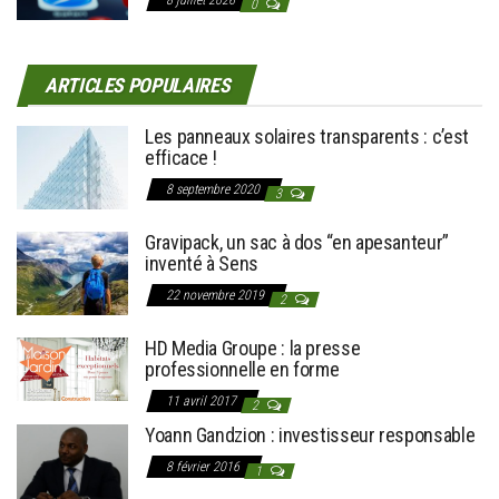
0
ARTICLES POPULAIRES
Les panneaux solaires transparents : c’est
efficace !
8 septembre 2020
3
Gravipack, un sac à dos “en apesanteur”
inventé à Sens
22 novembre 2019
2
HD Media Groupe : la presse
professionnelle en forme
11 avril 2017
2
Yoann Gandzion : investisseur responsable
8 février 2016
1