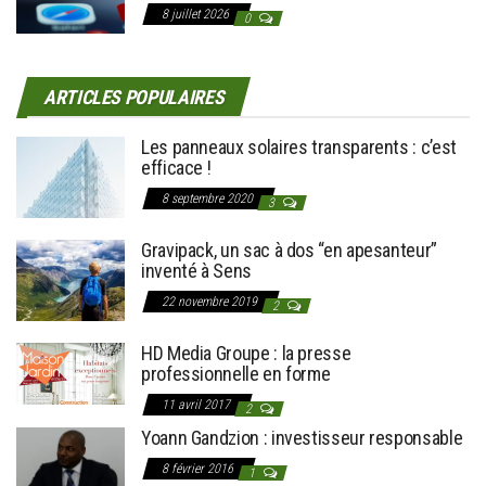
8 juillet 2026
0
ARTICLES POPULAIRES
Les panneaux solaires transparents : c’est
efficace !
8 septembre 2020
3
Gravipack, un sac à dos “en apesanteur”
inventé à Sens
22 novembre 2019
2
HD Media Groupe : la presse
professionnelle en forme
11 avril 2017
2
Yoann Gandzion : investisseur responsable
8 février 2016
1