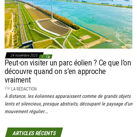
g
a
t
i
o
n
24 novembre 2025
0
Peut-on visiter un parc éolien ? Ce que l’on
découvre quand on s’en approche
vraiment
Par
LA RÉDACTION
À distance, les éoliennes apparaissent comme de grands objets
lents et silencieux, presque abstraits, découpant le paysage d’un
mouvement régulier.…
ARTICLES RÉCENTS