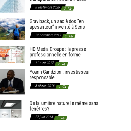
8 septembre 2020
3
Gravipack, un sac à dos “en
apesanteur” inventé à Sens
22 novembre 2019
2
HD Media Groupe : la presse
professionnelle en forme
11 avril 2017
2
Yoann Gandzion : investisseur
responsable
8 février 2016
1
De la lumière naturelle même sans
fenêtres?
27 juin 2014
1