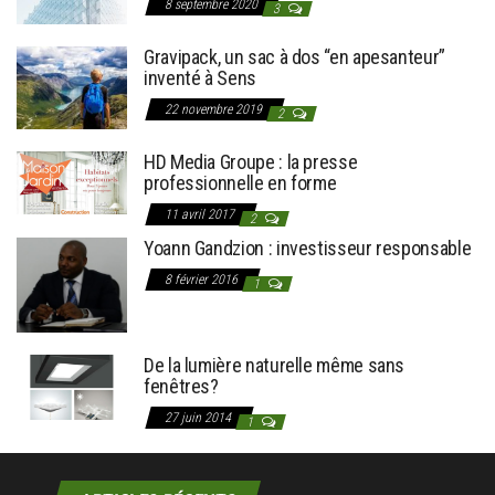
8 septembre 2020
3
Gravipack, un sac à dos “en apesanteur”
inventé à Sens
22 novembre 2019
2
HD Media Groupe : la presse
professionnelle en forme
11 avril 2017
2
Yoann Gandzion : investisseur responsable
8 février 2016
1
De la lumière naturelle même sans
fenêtres?
27 juin 2014
1