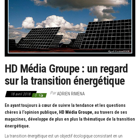
g
a
t
i
o
n
HD Média Groupe : un regard
sur la transition énergétique
Par
ADRIEN RIMENA
18 avril 2018
0
En ayant toujours à cœur de suivre la tendance et les questions
chères à l’opinion publique,
HD Média Groupe
, au travers de ses
magazines, développe de plus en plus la thématique de la transition
énergétique.
La transition énergétique est un objectif écologique consistant en un