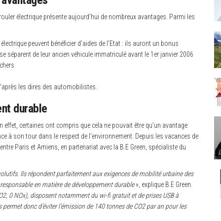
rouler électrique présente aujourd’hui de nombreux avantages. Parmi les
électrique peuvent bénéficier d’aides de l’Etat : ils auront un bonus
e séparent de leur ancien véhicule immatriculé avant le 1er janvier 2006
chers
d’après les dires des automobilistes.
nt durable
 effet, certaines ont compris que cela ne pouvait être qu’un avantage
ance à son tour dans le respect de l’environnement. Depuis les vacances de
entre Paris et Amiens, en partenariat avec la B.E Green, spécialiste du
lutifs. Ils répondent parfaitement aux exigences de mobilité urbaine des
nt responsable en matière de développement durable
», explique B.E Green.
O2, 0 NOx), disposent notamment du wi-fi gratuit et de prises USB à
es permet donc d’éviter l’émission de 140 tonnes de CO2 par an pour les