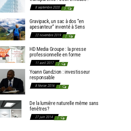
8 septembre 2020
3
Gravipack, un sac à dos “en
apesanteur” inventé à Sens
22 novembre 2019
2
HD Media Groupe : la presse
professionnelle en forme
11 avril 2017
2
Yoann Gandzion : investisseur
responsable
8 février 2016
1
De la lumière naturelle même sans
fenêtres?
27 juin 2014
1