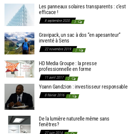
Les panneaux solaires transparents : c’est
efficace !
8 septembre 2020
3
Gravipack, un sac à dos “en apesanteur”
inventé à Sens
22 novembre 2019
2
HD Media Groupe : la presse
professionnelle en forme
11 avril 2017
2
Yoann Gandzion : investisseur responsable
8 février 2016
1
De la lumière naturelle même sans
fenêtres?
27 juin 2014