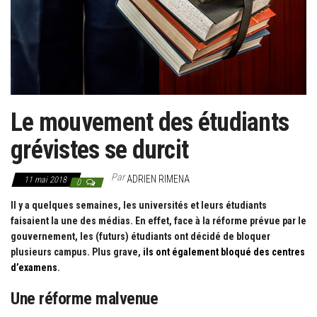
g
a
t
i
o
n
Le mouvement des étudiants
grévistes se durcit
Par
ADRIEN RIMENA
11 mai 2018
0
Il y a quelques semaines, les universités et leurs étudiants
faisaient la une des médias. En effet, face à la réforme prévue par le
gouvernement, les (futurs) étudiants ont décidé de bloquer
plusieurs campus. Plus grave,
ils ont également bloqué des centres
d’examens
.
Une réforme malvenue