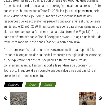
Cette date limite ne doit pas être confondue avec le jour du dépassement.
Ce dernier est une date accablante et anxiogène, incarnant la pression faite
par les êtres humains sur la Terre. En 2020, le «
jour du dépassement de la
Terre
», définissant le jour où l’humanité a consommé la totalité des
ressources que les écosystèmes peuvent concevoir en une et unique seule
année, est le 22 août 2020. Il faut savoir que cette date a trois semaines de
plus en comparaison à l’an dernier (la date était tombé le 29 juillet). Cette
date est déterminée par le Global Footprint Network. Il s’agit d’un institut de
recherches mondial basé dans l’État de Californie aux USA.
Cette marche arrière, qui est un « renversement inédit » par rapport à la
tendance à long terme de hausse de l’empreinte écologique dans le monde,
a une explication : elle est causée par les différentes mesures de
confinement ayant eu lieu par rapport à la pandémie de Coronavirus.
Toutefois, il faut prendre en compte que ces calculs ne sont pas sûrs et
présentent de lourdes incertitudes.
Catégorie
Green
Société