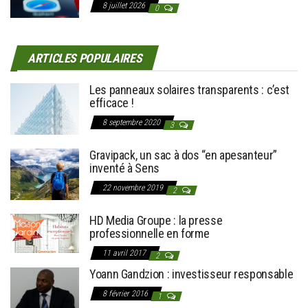
8 juillet 2026
0
ARTICLES POPULAIRES
Les panneaux solaires transparents : c’est
efficace !
8 septembre 2020
3
Gravipack, un sac à dos “en apesanteur”
inventé à Sens
22 novembre 2019
2
HD Media Groupe : la presse
professionnelle en forme
11 avril 2017
2
Yoann Gandzion : investisseur responsable
8 février 2016
1