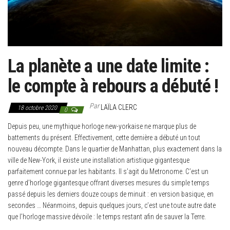
g
a
t
i
o
La planète a une date limite :
n
le compte à rebours a débuté !
Par
LAÏLA CLERC
18 octobre 2020
0
Depuis peu, une mythique horloge new-yorkaise ne marque plus de
battements du présent. Effectivement, cette dernière a débuté un tout
nouveau décompte. Dans le quartier de Manhattan, plus exactement dans la
ville de New-York, il existe une installation artistique gigantesque
parfaitement connue par les habitants. Il s’agit du Metronome. C’est un
genre d’horloge gigantesque offrant diverses mesures du simple temps
passé depuis les derniers douze coups de minuit : en version basique, en
secondes … Néanmoins, depuis quelques jours, c’est une toute autre date
que l’horloge massive dévoile : le temps restant afin de sauver la Terre.