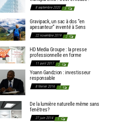
8 septembre 2020
3
Gravipack, un sac à dos “en
apesanteur” inventé à Sens
22 novembre 2019
2
HD Media Groupe : la presse
professionnelle en forme
11 avril 2017
2
Yoann Gandzion : investisseur
responsable
8 février 2016
1
De la lumière naturelle même sans
fenêtres?
27 juin 2014
1