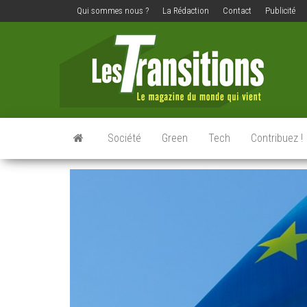
Qui sommes nous ?
La Rédaction
Contact
Publicité
Les
Le
magazine
transit
du
monde
qui vient
Société
Green
Tech
Contribuez !