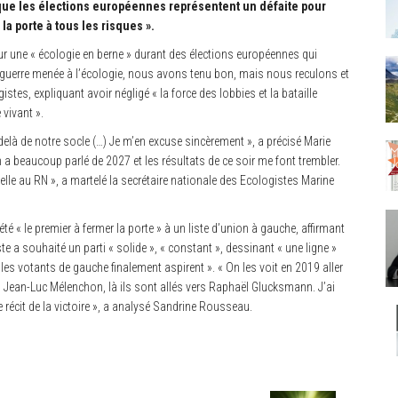
 que les élections européennes représentent un défaite pour
la porte à tous les risques ».
our une « écologie en berne » durant des élections européennes qui
 la guerre menée à l’écologie, nous avons tenu bon, mais nous reculons et
stes, expliquant avoir négligé « la force des lobbies et la bataille
 vivant ».
delà de notre socle (…) Je m’en excuse sincèrement », a précisé Marie
n a beaucoup parlé de 2027 et les résultats de ce soir me font trembler.
lle au RN », a martelé la secrétaire nationale des Ecologistes Marine
 « le premier à fermer la porte » à un liste d’union à gauche, affirmant
ste a souhaité un parti « solide », « constant », dessinant « une ligne »
s les votants de gauche finalement aspirent ». « On les voit en 2019 aller
ers Jean-Luc Mélenchon, là ils sont allés vers Raphaël Glucksmann. J’ai
 récit de la victoire », a analysé Sandrine Rousseau.