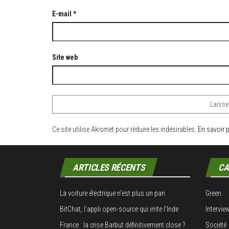
E-mail
*
Site web
Ce site utilise Akismet pour réduire les indésirables.
En savoir 
ARTICLES RÉCENTS
CA
La voiture électrique n’est plus un pari
Green
BitChat, l’appli open-source qui irrite l’Inde
Intervie
France : la crise Barbut définitivement close ?
Société