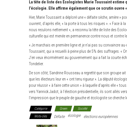
La tête de liste des Ecologistes Marie Toussaint estime
l’écologie. Elle affirme également que ce scrutin ouvre « 
Hier, Marie Toussaint a déploré une « défaite sèche, amère » p
ouvrent, d’après elle, « la porte à tous les risques ». « Face à
nous reculons nettement », a reconnu la tête de liste des Ecologi
culturelle qui est menée en permanence contre nous et contre le
« Je marchais en première ligne et je n’ai pas su convaincre au-
Toussaint, qui a recueilli à peine plus de 5% des suffrages. « O
J’en veux énormément au gouvernement qui a fait la courte éche
Tondelier.
De son côté, Sandrine Rousseau a regretté que son groupe ait été
que les électeurs leur en « ont tenu rigueur ». La député écologi
pour réussir « à faire cette union » à laquelle d’après elle « tou
vers Yannick Jadot, à l’élection présidentielle, ils sont allés v
l’impression que le peuple de gauche et écologiste se cherche le
Catégorie
Green
Société
écologie
Mots-clés
Défaite
élections européennes