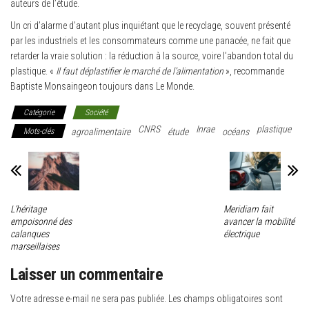
auteurs de l’étude.
Un cri d’alarme d’autant plus inquiétant que le recyclage, souvent présenté
par les industriels et les consommateurs comme une panacée, ne fait que
retarder la vraie solution : la réduction à la source, voire l’abandon total du
plastique. «
Il faut déplastifier le marché de l’alimentation
», recommande
Baptiste Monsaingeon toujours dans Le Monde.
Catégorie
Société
CNRS
Inrae
plastique
Mots-clés
agroalimentaire
étude
océans
L’héritage
Meridiam fait
empoisonné des
avancer la mobilité
calanques
électrique
marseillaises
Laisser un commentaire
Votre adresse e-mail ne sera pas publiée.
Les champs obligatoires sont