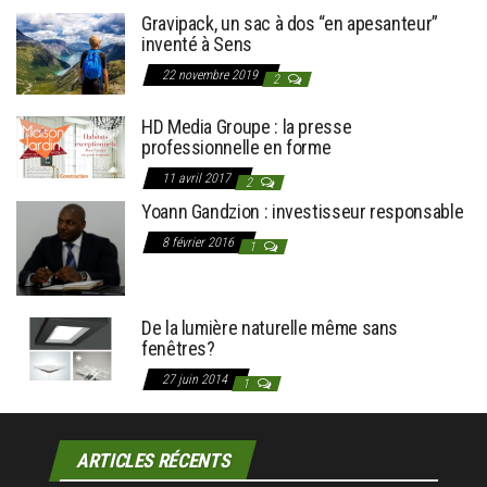
Gravipack, un sac à dos “en apesanteur”
inventé à Sens
22 novembre 2019
2
HD Media Groupe : la presse
professionnelle en forme
11 avril 2017
2
Yoann Gandzion : investisseur responsable
8 février 2016
1
De la lumière naturelle même sans
fenêtres?
27 juin 2014
1
ARTICLES RÉCENTS