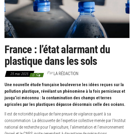
g
a
t
i
o
n
France : l’état alarmant du
plastique dans les sols
Par
LA RÉDACTION
25 mai 2025
0
Une nouvelle étude française bouleverse les idées reçues sur la
pollution plastique, révélant un phénomène à la fois pernicieux et
jusqu’ici méconnu : la contamination des champs et terres
agricoles par les plastiques dépasse désormais celle des océans.
Il est de notoriété publique de faire preuve de vigilance quant à sa
consommation. La découverte de l’expertise collective menée par l’Institut
national de recherche pour l’agriculture, l’alimentation et l’environnement
(Inrae) et le CNRS incite cependant à davantage de précautions.