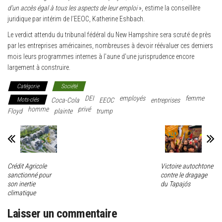
d’un accès égal à tous les aspects de leur emploi
», estime la conseillère
juridique par intérim de l’EEOC, Katherine Eshbach.
Le verdict attendu du tribunal fédéral du New Hampshire sera scruté de près
par les entreprises américaines, nombreuses à devoir réévaluer ces derniers
mois leurs programmes internes à l’aune d’une jurisprudence encore
largement à construire.
Catégorie
Société
DEI
employés
femme
Mots-clés
Coca-Cola
EEOC
entreprises
homme
privé
Floyd
plainte
trump
Crédit Agricole
Victoire autochtone
sanctionné pour
contre le dragage
son inertie
du Tapajós
climatique
Laisser un commentaire