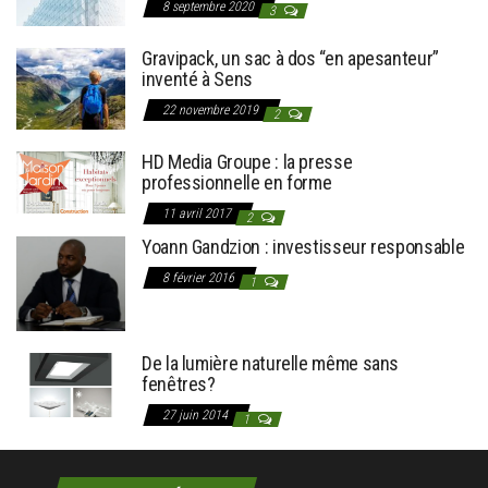
8 septembre 2020
3
Gravipack, un sac à dos “en apesanteur”
inventé à Sens
22 novembre 2019
2
HD Media Groupe : la presse
professionnelle en forme
11 avril 2017
2
Yoann Gandzion : investisseur responsable
8 février 2016
1
De la lumière naturelle même sans
fenêtres?
27 juin 2014
1