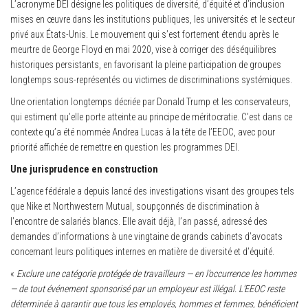
L’acronyme
DEI
désigne les politiques de diversité, d’équité et d’inclusion
mises en œuvre dans les institutions publiques, les universités et le secteur
privé aux États-Unis. Le mouvement qui s’est fortement étendu après le
meurtre de George Floyd en mai 2020, vise à corriger des déséquilibres
historiques persistants, en favorisant la pleine participation de groupes
longtemps sous-représentés ou victimes de discriminations systémiques.
Une orientation longtemps décriée par Donald Trump et les conservateurs,
qui estiment qu’elle porte atteinte au principe de méritocratie. C’est dans ce
contexte qu’a été nommée Andrea Lucas à la tête de l’EEOC, avec pour
priorité affichée de remettre en question les programmes DEI.
Une jurisprudence en construction
L’agence fédérale a depuis lancé des investigations visant des groupes tels
que Nike et Northwestern Mutual, soupçonnés de discrimination à
l’encontre de salariés blancs. Elle avait déjà, l’an passé, adressé des
demandes d’informations à une vingtaine de grands cabinets d’avocats
concernant leurs politiques internes en matière de diversité et d’équité.
«
Exclure une catégorie protégée de travailleurs — en l’occurrence les hommes
— de tout événement sponsorisé par un employeur est illégal. L’EEOC reste
déterminée à garantir que tous les employés, hommes et femmes, bénéficient