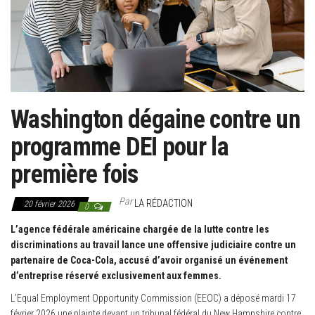
g
a
t
i
o
n
Washington dégaine contre un
programme DEI pour la
première fois
Par
LA RÉDACTION
20 février 2026
0
L’agence fédérale américaine chargée de la lutte contre les
discriminations au travail lance une offensive judiciaire contre un
partenaire de Coca-Cola, accusé d’avoir organisé un événement
d’entreprise réservé exclusivement aux femmes.
L’Equal Employment Opportunity Commission (EEOC) a déposé mardi 17
février 2026 une plainte devant un tribunal fédéral du New Hampshire contre