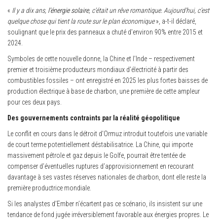
«
Il y a dix ans,
l’énergie solaire
, c’était un rêve romantique. Aujourd’hui, c’est
quelque chose qui tient la route sur le plan économique
», a-t-il déclaré,
soulignant que le prix des panneaux a chuté d’environ 90% entre 2015 et
2024.
Symboles de cette nouvelle donne, la Chine et l’Inde – respectivement
premier et troisième producteurs mondiaux d’électricité à partir des
combustibles fossiles – ont enregistré en 2025 les plus fortes baisses de
production électrique à base de charbon, une première de cette ampleur
pour ces deux pays.
Des gouvernements contraints par la réalité géopolitique
Le conflit en cours dans le détroit d’Ormuz introduit toutefois une variable
de court terme potentiellement déstabilisatrice. La Chine, qui importe
massivement pétrole et gaz depuis le Golfe, pourrait être tentée de
compenser d’éventuelles ruptures d’approvisionnement en recourant
davantage à ses vastes réserves nationales de charbon, dont elle reste la
première productrice mondiale.
Si les analystes d’Ember n’écartent pas ce scénario, ils insistent sur une
tendance de fond jugée irréversiblement favorable aux énergies propres. Le