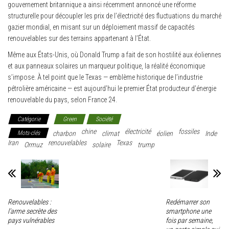
gouvernement britannique a ainsi récemment annoncé une réforme
structurelle pour découpler les prix de l’électricité des fluctuations du marché
gazier mondial, en misant sur un déploiement massif de capacités
renouvelables sur des terrains appartenant à l’État.
Même aux États-Unis, où Donald Trump a fait de son hostilité aux éoliennes
et aux panneaux solaires un marqueur politique, la réalité économique
s’impose. À tel point que le Texas — emblème historique de l’industrie
pétrolière américaine — est aujourd’hui le premier État producteur d’énergie
renouvelable du pays, selon France 24.
Catégorie
Green
Société
chine
électricité
fossiles
Mots-clés
charbon
climat
éolien
Inde
Iran
renouvelables
Texas
Ormuz
solaire
trump
Renouvelables :
Redémarrer son
l’arme secrète des
smartphone une
pays vulnérables
fois par semaine,