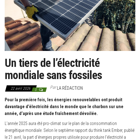
g
a
t
i
o
n
Un tiers de l’électricité
mondiale sans fossiles
Par
LA RÉDACTION
22 avril 2026
0
Pour la première fois, les énergies renouvelables ont produit
davantage d’électricité dans le monde que le charbon sur une
année, d’après une étude fraîchement dévoilée.
L’année 2025 aura été pro-climat sur le plan de la consommation
énergétique mondiale. Selon le septième rapport du think tank Ember, publié
le 21 avril, la part d’énergies propres utilisée pour produire l’électricité a