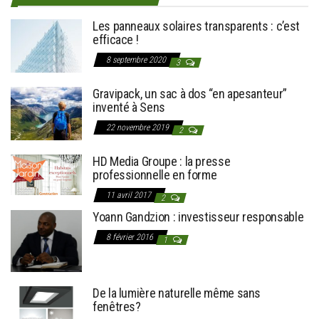
Les panneaux solaires transparents : c’est
efficace !
8 septembre 2020
3
Gravipack, un sac à dos “en apesanteur”
inventé à Sens
22 novembre 2019
2
HD Media Groupe : la presse
professionnelle en forme
11 avril 2017
2
Yoann Gandzion : investisseur responsable
8 février 2016
1
De la lumière naturelle même sans
fenêtres?