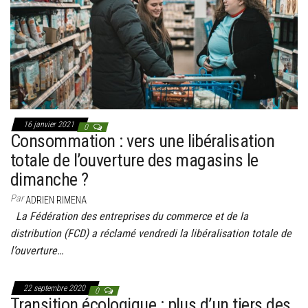
g
a
t
i
o
n
16 janvier 2021
0
Consommation : vers une libéralisation
totale de l’ouverture des magasins le
dimanche ?
Par
ADRIEN RIMENA
La Fédération des entreprises du commerce et de la
distribution (FCD) a réclamé vendredi la libéralisation totale de
l’ouverture…
22 septembre 2020
0
Transition écologique : plus d’un tiers des