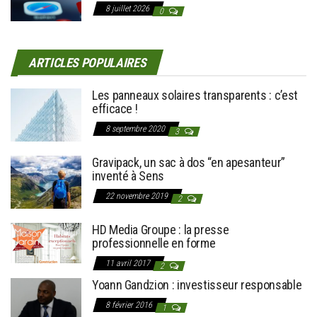
8 juillet 2026
0
ARTICLES POPULAIRES
Les panneaux solaires transparents : c’est
efficace !
8 septembre 2020
3
Gravipack, un sac à dos “en apesanteur”
inventé à Sens
22 novembre 2019
2
HD Media Groupe : la presse
professionnelle en forme
11 avril 2017
2
Yoann Gandzion : investisseur responsable
8 février 2016
1