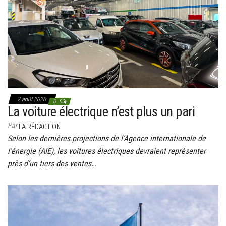
g
a
t
i
o
n
2 août 2026
0
La voiture électrique n’est plus un pari
Par
LA RÉDACTION
Selon les dernières projections de l’Agence internationale de
l’énergie (AIE), les voitures électriques devraient représenter
près d’un tiers des ventes…