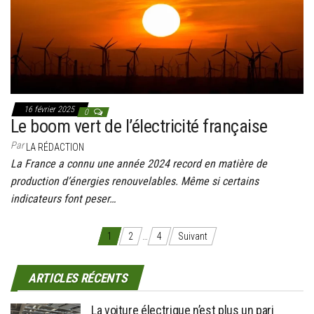
16 février 2025
0
Le boom vert de l’électricité française
Par
LA RÉDACTION
La France a connu une année 2024 record en matière de
production d’énergies renouvelables. Même si certains
indicateurs font peser…
Pagination des publications
1
2
…
4
Suivant
ARTICLES RÉCENTS
La voiture électrique n’est plus un pari