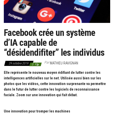
g
a
t
i
o
Facebook crée un système
n
d’IA capable de
“désidendifiter” les individus
Par
MATHIEU RAVIGNAN
29 octobre 2019
0
Elle représente le nouveau moyen édifiant de lutter contre les
intelligences artificielles sur le net. Utilisée aussi bien sur les
photos que les vidéos, cette innovation surprenante va permettre
dans le futur de lutter contre les logiciels de reconnaissance
faciale. Zoom sur une innovation qui fait débat.
Une innovation pour tromper les machines