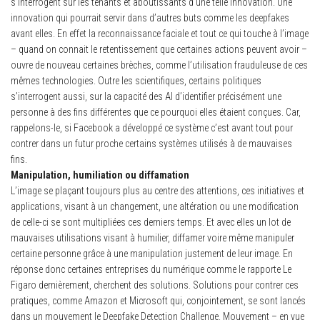
s’interrogent sur les tenants et aboutissants d’une telle innovation. Une
innovation qui pourrait servir dans d’autres buts comme les deepfakes
avant elles. En effet la reconnaissance faciale et tout ce qui touche à l’image
– quand on connait le retentissement que certaines actions peuvent avoir –
ouvre de nouveau certaines brèches, comme l’utilisation frauduleuse de ces
mêmes technologies. Outre les scientifiques, certains politiques
s’interrogent aussi, sur la capacité des AI d’identifier précisément une
personne à des fins différentes que ce pourquoi elles étaient conçues. Car,
rappelons-le, si Facebook a développé ce système c’est avant tout pour
contrer dans un futur proche certains systèmes utilisés à de mauvaises
fins.
Manipulation, humiliation ou diffamation
L’image se plaçant toujours plus au centre des attentions, ces initiatives et
applications, visant à un changement, une altération ou une modification
de celle-ci se sont multipliées ces derniers temps. Et avec elles un lot de
mauvaises utilisations visant à humilier, diffamer voire même manipuler
certaine personne grâce à une manipulation justement de leur image. En
réponse donc certaines entreprises du numérique comme le rapporte Le
Figaro dernièrement, cherchent des solutions. Solutions pour contrer ces
pratiques, comme Amazon et Microsoft qui, conjointement, se sont lancés
dans un mouvement le Deepfake Detection Challenge. Mouvement – en vue