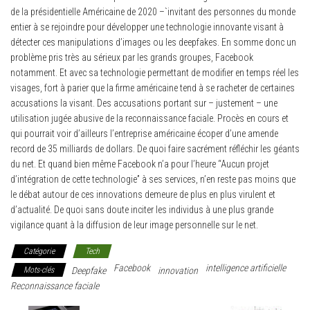
de la présidentielle Américaine de 2020 –`invitant des personnes du monde
entier à se rejoindre pour développer une technologie innovante visant à
détecter ces manipulations d’images ou les deepfakes. En somme donc un
problème pris très au sérieux par les grands groupes, Facebook
notamment. Et avec sa technologie permettant de modifier en temps réel les
visages, fort à parier que la firme américaine tend à se racheter de certaines
accusations la visant. Des accusations portant sur – justement – une
utilisation jugée abusive de la reconnaissance faciale. Procès en cours et
qui pourrait voir d’ailleurs l’entreprise américaine écoper d’une amende
record de 35 milliards de dollars. De quoi faire sacrément réfléchir les géants
du net. Et quand bien même Facebook n’a pour l’heure “Aucun projet
d’intégration de cette technologie” à ses services, n’en reste pas moins que
le débat autour de ces innovations demeure de plus en plus virulent et
d’actualité. De quoi sans doute inciter les individus à une plus grande
vigilance quant à la diffusion de leur image personnelle sur le net.
Catégorie
Tech
Facebook
intelligence artificielle
Mots-clés
Deepfake
innovation
Reconnaissance faciale