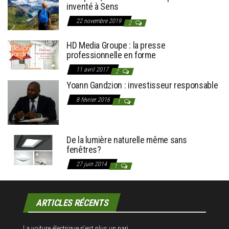
inventé à Sens
22 novembre 2019
2
HD Media Groupe : la presse
professionnelle en forme
11 avril 2017
2
Yoann Gandzion : investisseur responsable
8 février 2016
1
De la lumière naturelle même sans
fenêtres?
27 juin 2014
1
ARTICLES RÉCENTS
La voiture électrique n’est plus un pari