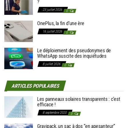
?
23 juillet 2026
0
OnePlus, la fin d’une ère
16 juillet 2026
0
Le déploiement des pseudonymes de
WhatsApp suscite des inquiétudes
8 juillet 2026
0
ARTICLES POPULAIRES
Les panneaux solaires transparents : c’est
efficace !
8 septembre 2020
3
Gravipack, un sac à dos “en apesanteur”