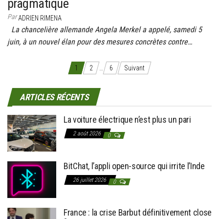
pragmatique
Par
ADRIEN RIMENA
La chancelière allemande Angela Merkel a appelé, samedi 5
juin, à un nouvel élan pour des mesures concrètes contre…
Pagination des publications
1
2
…
6
Suivant
ARTICLES RÉCENTS
La voiture électrique n’est plus un pari
2 août 2026
0
BitChat, l’appli open-source qui irrite l’Inde
26 juillet 2026
0
France : la crise Barbut définitivement close