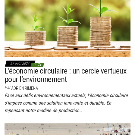
g
a
t
i
o
n
27 août 2024
0
L’économie circulaire : un cercle vertueux
pour l’environnement
Par
ADRIEN RIMENA
Face aux défis environnementaux actuels, l’économie circulaire
s’impose comme une solution innovante et durable. En
repensant notre modèle de production…